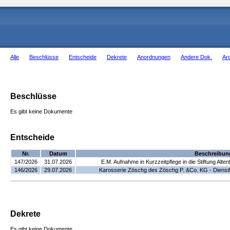
Alle
Beschlüsse
Entscheide
Dekrete
Anordnungen
Andere Dok.
Ar
Beschlüsse
Es gibt keine Dokumente
Entscheide
Nr.
Datum
Beschreibun
147/2026
31.07.2026
E.M. Aufnahme in Kurzzeitpflege in die Stiftung Al
146/2026
29.07.2026
Karosserie Zöschg des Zöschg P. &Co. KG - Dienstl
Dekrete
Es gibt keine Dokumente