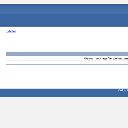
Indietro
Gesuchsvorlage Verwaltungsas
©Albo P