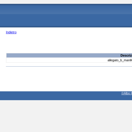
Indietro
Descriz
allegato_b_manif
©Albo P