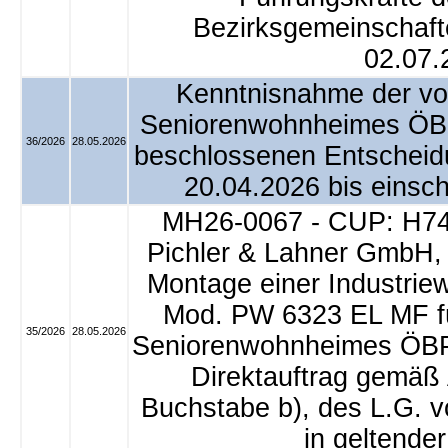
Bezirksgemeinschaf
02.07.
Kenntnisnahme der von
Seniorenwohnheimes ÖBP
36/2026
28.05.2026
beschlossenen Entscheid
20.04.2026 bis einsch
MH26-0067 - CUP: H74
Pichler & Lahner GmbH, 
Montage einer Industri
Mod. PW 6323 EL MF fü
35/2026
28.05.2026
Seniorenwohnheimes ÖBPB
Direktauftrag gemäß 
Buchstabe b), des L.G. v
in geltende