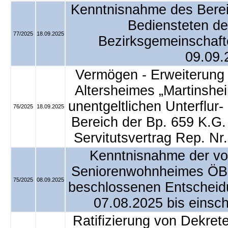
Kenntnisnahme des Bere
Bediensteten d
77/2025
18.09.2025
Bezirksgemeinschaf
09.09.
Vermögen - Erweiterung
Altersheimes „Martinshe
unentgeltlichen Unterflur
76/2025
18.09.2025
Bereich der Bp. 659 K.G
Servitutsvertrag Rep. N
Kenntnisnahme der von
Seniorenwohnheimes ÖBP
75/2025
08.09.2025
beschlossenen Entscheid
07.08.2025 bis einsch
Ratifizierung von Dekret