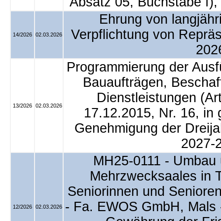
Absatz 05, Buchstabe f),
Ehrung von langjähri
Verpflichtung von Reprä
14/2026
02.03.2026
202
Programmierung der Ausfü
Bauaufträgen, Beschaf
Dienstleistungen (Ar
13/2026
02.03.2026
17.12.2015, Nr. 16, in
Genehmigung der Dreij
2027-
MH25-0111 - Umbau 
Mehrzwecksaales in T
Seniorinnen und Senioren
- Fa. EWOS GmbH, Mals - 
12/2026
02.03.2026