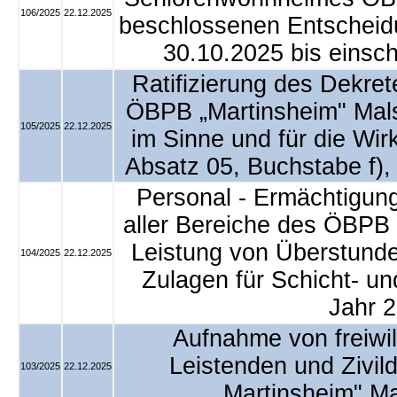
106/2025
22.12.2025
beschlossenen Entscheid
30.10.2025 bis einsch
Ratifizierung des Dekret
ÖBPB „Martinsheim" Mals
105/2025
22.12.2025
im Sinne und für die Wi
Absatz 05, Buchstabe f),
Personal - Ermächtigung
aller Bereiche des ÖBPB 
Leistung von Überstund
104/2025
22.12.2025
Zulagen für Schicht- un
Jahr 
Aufnahme von freiwil
Leistenden und Zivi
103/2025
22.12.2025
„Martinsheim" Ma