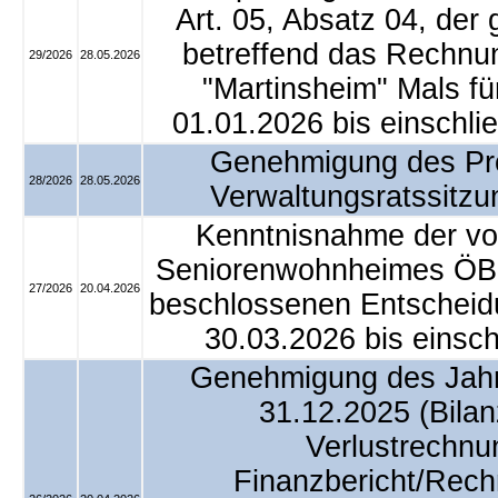
Art. 05, Absatz 04, der
betreffend das Rechn
29/2026
28.05.2026
"Martinsheim" Mals f
01.01.2026 bis einschli
Genehmigung des Prot
28/2026
28.05.2026
Verwaltungsratssitz
Kenntnisnahme der von
Seniorenwohnheimes ÖBP
27/2026
20.04.2026
beschlossenen Entscheid
30.03.2026 bis einsch
Genehmigung des Jah
31.12.2025 (Bila
Verlustrechnu
Finanzbericht/Rec