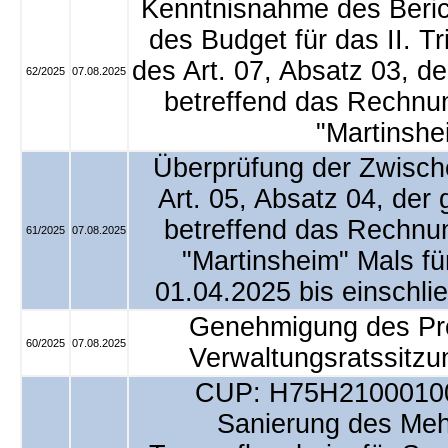
Kenntnisnahme des Berich
des Budget für das II. T
des Art. 07, Absatz 03, d
62/2025
07.08.2025
betreffend das Rechn
"Martinshe
Überprüfung der Zwisch
Art. 05, Absatz 04, der
betreffend das Rechn
61/2025
07.08.2025
"Martinsheim" Mals f
01.04.2025 bis einschli
Genehmigung des Prot
60/2025
07.08.2025
Verwaltungsratssitz
CUP: H75H21000100
Sanierung des Meh