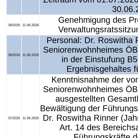
30.06.
Genehmigung des Prot
39/2026
11.06.2026
Verwaltungsratssitz
Personal: Dr. Roswitha R
Seniorenwohnheimes ÖBP
38/2026
11.06.2026
in der Einstufung B
Ergebnisgehaltes f
Kenntnisnahme der von
Seniorenwohnheimes ÖBP
ausgestellten Gesamtb
Bewältigung der Führungs
Dr. Roswitha Rinner (Jahr
37/2026
11.06.2026
Art. 14 des Bereich
Führungskräfte 