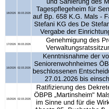
und Sanierung des M
Tagespflegeheim für Sen
18/2026
30.03.2026
auf Bp. 658 K.G. Mals - 
Stefani KG des De Stefan
Vergabe der Einrichtun
Genehmigung des Prot
17/2026
30.03.2026
Verwaltungsratssitz
Kenntnisnahme der von
Seniorenwohnheimes ÖBP
16/2026
02.03.2026
beschlossenen Entscheid
27.01.2026 bis einsch
Ratifizierung des Dekret
ÖBPB „Martinsheim" Mals
15/2026
02.03.2026
im Sinne und für die Wi