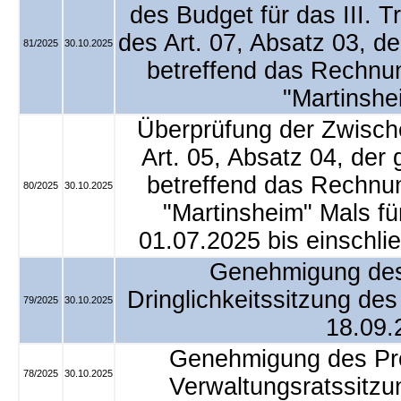
des Budget für das III. 
des Art. 07, Absatz 03, d
81/2025
30.10.2025
betreffend das Rechn
"Martinshe
Überprüfung der Zwisch
Art. 05, Absatz 04, der
betreffend das Rechn
80/2025
30.10.2025
"Martinsheim" Mals f
01.07.2025 bis einschli
Genehmigung des 
Dringlichkeitssitzung de
79/2025
30.10.2025
18.09.
Genehmigung des Prot
78/2025
30.10.2025
Verwaltungsratssitz