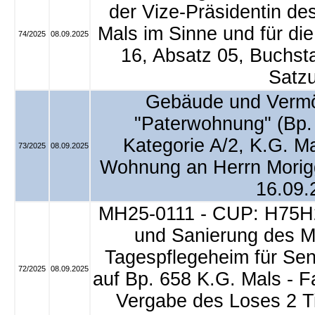
der Vize-Präsidentin d
Mals im Sinne und für di
74/2025
08.09.2025
16, Absatz 05, Buchsta
Satz
Gebäude und Vermö
"Paterwohnung" (Bp. 
Kategorie A/2, K.G. M
73/2025
08.09.2025
Wohnung an Herrn Morigg
16.09.
MH25-0111 - CUP: H75H
und Sanierung des M
Tagespflegeheim für Sen
72/2025
08.09.2025
auf Bp. 658 K.G. Mals -
Vergabe des Loses 2 Ti