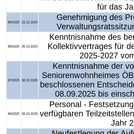
für das J
Genehmigung des Prot
89/2025
22.12.2025
Verwaltungsratssitz
Kenntnisnahme des ber
Kollektivvertrages für 
88/2025
30.10.2025
2025-2027 vom
Kenntnisnahme der von
Seniorenwohnheimes ÖBP
87/2025
30.10.2025
beschlossenen Entscheid
08.09.2025 bis einsch
Personal - Festsetzung
verfügbaren Teilzeitstelle
86/2025
30.10.2025
Jahr 
Neufestlegung der Auf