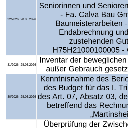
Seniorinnen und Senioren
- Fa. Calva Bau Gm
32/2026
28.05.2026
Baumeisterarbeiten 
Endabrechnung und 
zustehenden Gu
H75H21000100005 - 
Inventar der beweglichen
31/2026
28.05.2026
außer Gebrauch gesetzt
Kenntnisnahme des Berich
des Budget für das I. T
des Art. 07, Absatz 03, d
30/2026
28.05.2026
betreffend das Rechn
„Martinshe
Überprüfung der Zwisch