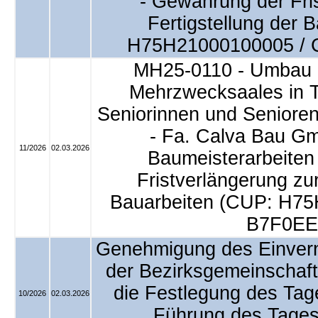
- Gewährung der Fri
Fertigstellung der 
H75H21000100005 / 
MH25-0110 - Umbau 
Mehrzwecksaales in T
Seniorinnen und Senioren
- Fa. Calva Bau Gm
11/2026
02.03.2026
Baumeisterarbeiten
Fristverlängerung zur
Bauarbeiten (CUP: H75
B7F0EE
Genehmigung des Einvern
der Bezirksgemeinschaft
die Festlegung des Tag
10/2026
02.03.2026
Führung des Tages