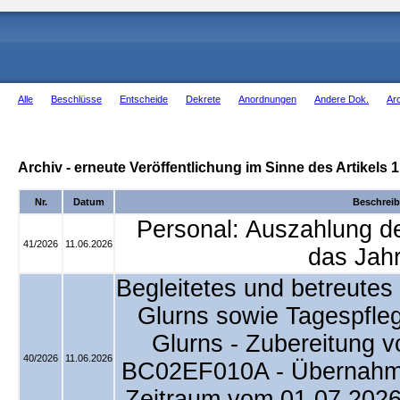
Alle
Beschlüsse
Entscheide
Dekrete
Anordnungen
Andere Dok.
Ar
Archiv - erneute Veröffentlichung im Sinne des Artikels
Nr.
Datum
Beschrei
Personal: Auszahlung de
41/2026
11.06.2026
das Jah
Begleitetes und betreutes
Glurns sowie Tagespfleg
Glurns - Zubereitung v
40/2026
11.06.2026
BC02EF010A - Übernahme
Zeitraum vom 01.07.2026 