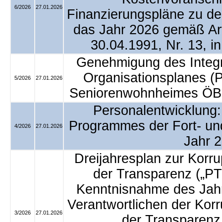
6/2026
27.01.2026
Finanzierungspläne zu de
das Jahr 2026 gemäß Art
30.04.1991, Nr. 13, i
Genehmigung des Integri
Organisationsplanes (
5/2026
27.01.2026
Seniorenwohnheimes ÖBP
Personalentwicklung
Programmes der Fort- und
4/2026
27.01.2026
Jahr 
Dreijahresplan zur Korr
der Transparenz („P
Kenntnisnahme des Jahr
Verantwortlichen der Kor
3/2026
27.01.2026
der Transparenz