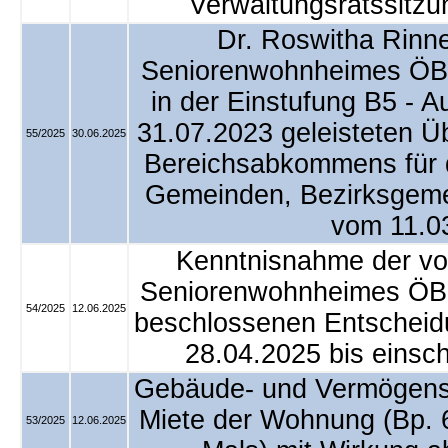
Verwaltungsratssitz
Dr. Roswitha Rinne
Seniorenwohnheimes ÖBP
in der Einstufung B5 - 
31.07.2023 geleisteten Ü
55/2025
30.06.2025
Bereichsabkommens für d
Gemeinden, Bezirksgem
vom 11.0
Kenntnisnahme der von
Seniorenwohnheimes ÖBP
54/2025
12.06.2025
beschlossenen Entscheid
28.04.2025 bis einsch
Gebäude- und Vermögensv
Miete der Wohnung (Bp. 6
53/2025
12.06.2025