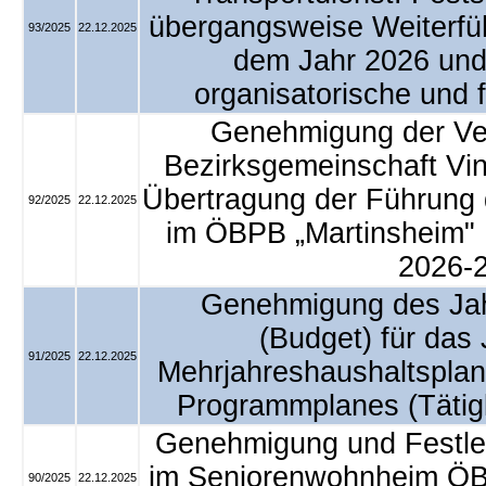
übergangsweise Weiterfü
93/2025
22.12.2025
dem Jahr 2026 und
organisatorische und 
Genehmigung der Ver
Bezirksgemeinschaft Vin
Übertragung der Führung
92/2025
22.12.2025
im ÖBPB „Martinsheim" 
2026-
Genehmigung des Jah
(Budget) für das
91/2025
22.12.2025
Mehrjahreshaushaltspla
Programmplanes (Tätig
Genehmigung und Festle
im Seniorenwohnheim ÖB
90/2025
22.12.2025