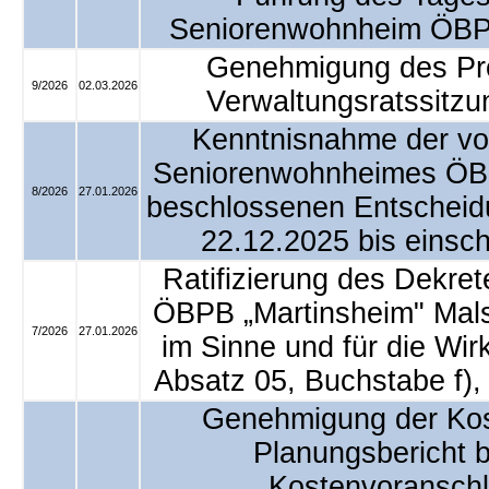
Seniorenwohnheim ÖBPB
Genehmigung des Prot
9/2026
02.03.2026
Verwaltungsratssitz
Kenntnisnahme der von
Seniorenwohnheimes ÖBP
8/2026
27.01.2026
beschlossenen Entscheid
22.12.2025 bis einsch
Ratifizierung des Dekret
ÖBPB „Martinsheim" Mals
7/2026
27.01.2026
im Sinne und für die Wi
Absatz 05, Buchstabe f),
Genehmigung der Kost
Planungsbericht bz
Kostenvoranschl