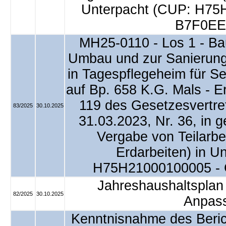
Unterpacht (CUP: H75
B7F0EE
MH25-0110 - Los 1 - Ba
Umbau und zur Sanierun
in Tagespflegeheim für S
auf Bp. 658 K.G. Mals - 
119 des Gesetzesvertr
83/2025
30.10.2025
31.03.2023, Nr. 36, in 
Vergabe von Teilarbe
Erdarbeiten) in U
H75H21000100005 - 
Jahreshaushaltsplan 
82/2025
30.10.2025
Anpas
Kenntnisnahme des Berich