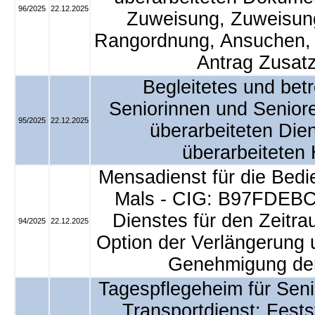
96/2025
22.12.2025
Zuweisung, Zuweisung
Rangordnung, Ansuchen, D
Antrag Zusatz
Begleitetes und bet
Seniorinnen und Senior
95/2025
22.12.2025
überarbeiteten Die
überarbeiteten
Mensadienst für die Bed
Mals - CIG: B97FDEBC
Dienstes für den Zeitr
94/2025
22.12.2025
Option der Verlängerung 
Genehmigung der
Tagespflegeheim für Seni
Transportdienst: Fests