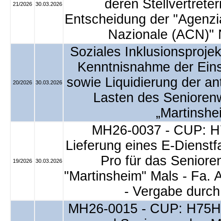
deren Stellvertreter
21/2026
30.03.2026
Entscheidung der "Agenzi
Nazionale (ACN)" 
Soziales Inklusionsprojek
Kenntnisnahme der Eins
sowie Liquidierung der a
20/2026
30.03.2026
Lasten des Seniore
„Martinshe
MH26-0037 - CUP: H
Lieferung eines E-Dienst
Pro für das Senio
19/2026
30.03.2026
"Martinsheim" Mals - Fa.
- Vergabe durch
MH26-0015 - CUP: H75H