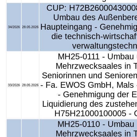
CUP: H72B26000430008
Umbau des Außenberei
Haupteingang - Genehmig
34/2026
28.05.2026
die technisch-wirtschaf
verwaltungstechn
MH25-0111 - Umbau 
Mehrzwecksaales in T
Seniorinnen und Senioren
- Fa. EWOS GmbH, Mals - 
33/2026
28.05.2026
- Genehmigung der 
Liquidierung des zusteh
H75H21000100005 - 
MH25-0110 - Umbau 
Mehrzwecksaales in T