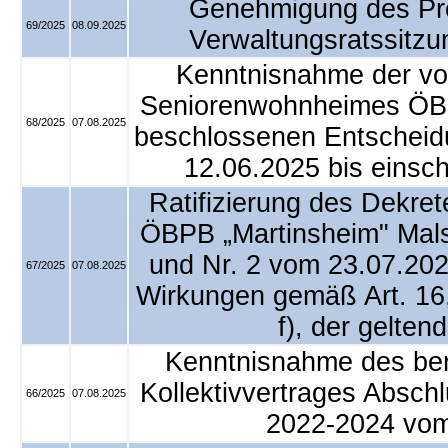
Genehmigung des Prot
69/2025
08.09.2025
Verwaltungsratssitz
Kenntnisnahme der von
Seniorenwohnheimes ÖBP
68/2025
07.08.2025
beschlossenen Entscheid
12.06.2025 bis einsch
Ratifizierung des Dekret
ÖBPB „Martinsheim" Mals
und Nr. 2 vom 23.07.202
67/2025
07.08.2025
Wirkungen gemäß Art. 16
f), der gelte
Kenntnisnahme des ber
Kollektivvertrages Absch
66/2025
07.08.2025
2022-2024 vom