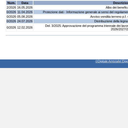
Num.
Data
Descrizio
2/2026
16.05.2026
Albo dei benefic
0/2026
11.04.2026
Protezione dati - Informazione generale ai sensi del regolam
0/2026
05.08.2026
Avviso vendita terreno p.f
0/2026
24.07.2026
Distribuzione della legn
Del. 3/2025: Approvazione del programma triennale dei lavori 
0/2026
12.02.2026
2026/2027/
©Digitale Amtstafel Ei